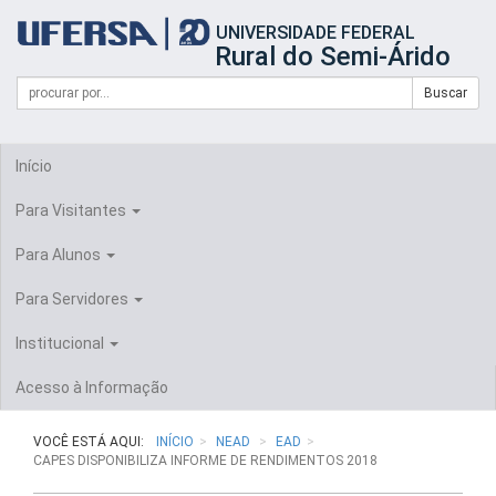
Início
UNIVERSIDADE FEDERAL
do
Rural do Semi-Árido
cabeçalho
do
Campo
Formulário
Buscar
portal
de
da
de
busca
UFERSA
Busca
Início
Para Visitantes
Para Alunos
Para Servidores
Institucional
Acesso à Informação
VOCÊ ESTÁ AQUI:
INÍCIO
NEAD
EAD
CAPES DISPONIBILIZA INFORME DE RENDIMENTOS 2018